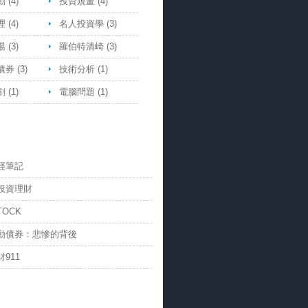
動
(4)
投資規畫
(4)
理
(4)
名人投資學
(3)
湯
(3)
羅伯特清崎
(3)
債券
(3)
技術分析
(1)
劃
(1)
電腦問題
(1)
經筆記
投資理財
TOCK
動債券：悲慘的背後
911