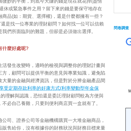
個微妙的平衡，到底今天賺的錢是現在就花掉(盡情
來退休或緊急事件之用？留下來的錢是要保守地存在
商品(如：期貨、選擇權)，還是什麼都擁有一些？
IY還是找一位專業的理財顧問？如何找一位可以信賴
問卷調查
是我們所面臨到的難題，但卻是必須做出選擇。
有什麼好處呢?
生活發生改變時，適時的檢視與調整你的理財計畫與
三方，顧問可以提供平衡的意見與專業知識，避免陷
收大量的金融與經濟資訊，但是對於分辨金融產品間
享受定期存款利率的好康方式(利率變動型年金保
入的理解與認識
，
恐怕還是委託理財顧問較為方便與
，不必自己養雞，只要到便利商店買一盒就有了。
險公司、證券公司等金融機構購買一大堆金融商品，
品販售給你，沒有根據你的財務狀況與財務目標來量