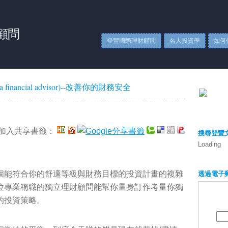
顧問
登豐國際理財顧問
名人投資學
如何
financial advisor)--改善你的財務安全
加入共享書籤：
搜尋登豐
Loading
透過電子
個能符合你的舒適等級與財務目標的投資計畫的複雜
位專業稱職的獨立理財顧問能幫你量身訂作考量你獨
的投資策略。