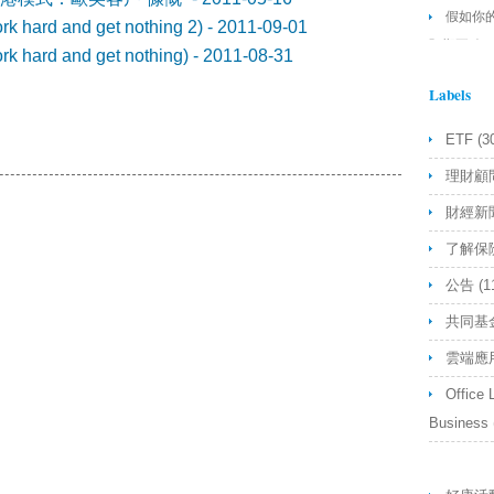
假如你
rd and get nothing 2)
- 2011-09-01
預期正確
ard and get nothing)
- 2011-08-31
你舉的例
Labels
Etf不能
樣
- Anon
ETF
(3
理財顧
財經新
了解保
公告
(1
共同基
雲端應
Office 
Business