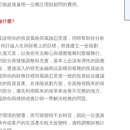
可能超過雇用一位獨立理財顧問的費用。
做什麼?
並說明你的投資風格與風險忍受度，同時幫助你分析
與你討論人生與財務上的目標，然後建立一份規劃
太過冗長，以免你失去耐心與感覺複雜到窒礙難行。
的部分再慢慢調整與充實，基本上必須有彈性的因應
面，透過深入的研究金融商品架構與複雜的投資組合
能與你的財務目標與風險忍受度一致的投資組合建議
你的投資資產。在保險規劃方面，全面檢視既有的保
的部分，優先利用既有的保單來改善不完整的地方。
協助你與律師或會計師一齊解決稅務的問題。
空環境的變遷，而可能變得不合時宜，因此一位盡責
事件或客戶的生涯產生較大改變時，適時調整財務計