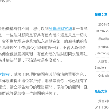
與改變。
隨機文章
2009年
金融機構有何不同，您可以到
登豐理財官網
看一看詳
For May 2
是，一位理財顧問是否具有使命感？還是只是一切向
愚昧與
，會不斷地增進專業知識永遠站在第一線服務他的客
如何將Off
易賺錢的工作(職位)而離開第一線，不會因為佣金
(Sitema
為佣金低就意興闌珊，有使命感的理財顧問永遠專注
為其解決問題，不論過程是多麼艱辛。
人越老﹐財
Simpler)
財旅程
，試著了解理財顧問在其間扮演的重要角色，
Only wh
幫你規畫得比這位客戶好，那麼恭喜你，你已經有了
who's bee
理想，請立即告知你的理財顧問，假如你的顧問一直
富邦人
最新文章
那麼或許是該換一位顧問的時候了。
2010
黃金到底
2010年年
WITH GO