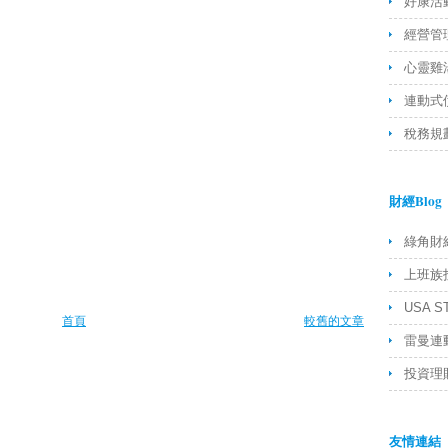
好康活
經營管
心靈雞
連動式
稅務規
財經Blog
綠角財
上班族
USA S
首頁
較舊的文章
雷曼連
投資理財
友情連結