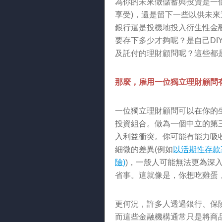
為你的未來做儲蓄與投資是一
享受)，還是留下一些以供未
銀行還是投機地投入衍生性金融
要存下多少才夠呢？是自己D
及託付的理財顧問呢？這些都
那麼，雇用一位獨立理財顧問
一位獨立理財顧問可以在你的
投資組合。做為一個中立的第
入利益衝突。你可能有能力吸
細微的差異(例如
以活期性存款
險)
)
，一般人可能無法更為深
省事。這就像是，你想吃雞蛋
更何況，許多人透過銀行、保
而這些金融機構通常只是將商