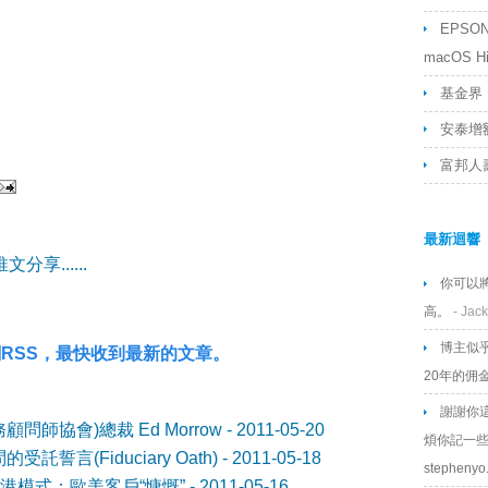
何時才會回
EPSON L
back to av
macOS Hig
指數複
基金界「
安泰增額
富邦人
最新迴響
享......
你可以
高。
- Jack
博主似
RSS，最快收到最新的文章。
20年的佣
謝謝你
顧問師協會)總裁 Ed Morrow
- 2011-05-20
煩你記一些
託誓言(Fiduciary Oath)
- 2011-05-18
stephenyo.
港模式：歐美客戶“慷慨”
- 2011-05-16