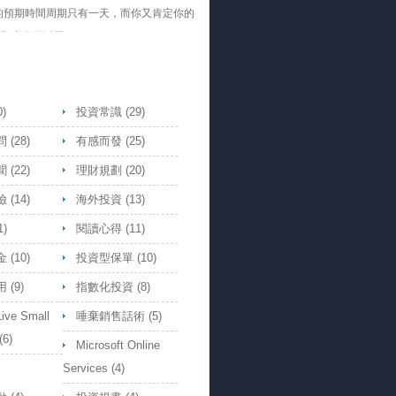
的預期時間周期只有一天，而你又肯定你的
，那麼你可以買。
- Jack
子都是不能買槓桿放空的Etf, 那槓桿做多
買又是怎樣的道理，走勢都跟原Etf一
ymous
0)
投資常識
(29)
問
(28)
有感而發
(25)
聞
(22)
理財規劃
(20)
險
(14)
海外投資
(13)
1)
閱讀心得
(11)
金
(10)
投資型保單
(10)
用
(9)
指數化投資
(8)
Live Small
唾棄銷售話術
(5)
(6)
Microsoft Online
Services
(4)