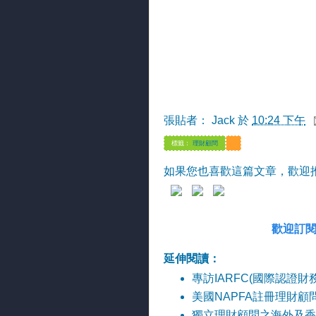
張貼者：
Jack
於
10:24 下午
標籤：
理財顧問
如果您也喜歡這篇文章，歡迎推文分
歡迎訂閱
延伸閱讀：
專訪IARFC(國際認證財務
美國NAPFA註冊理財顧問的受
獨立理財顧問之海外及香