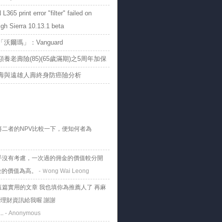
到市場平均報酬(When will we get
365 print error "filter" failed on
erage market returns)
h Sierra 10.13.1 beta
製技術
沃爾瑪」：Vanguard
養老壽險(85)(65歲滿期)之5周年加保
壽與遠雄人壽終身防癌險分析
將二者的NPV比較一下，便知何者為
乎沒有考慮，一次過的佣金的價值較分開
金的價值為高。
- Ｗong Wai Leong
這篇實用的文章 我也填你為推薦人了 再麻
理財資訊給我喔 謝謝
..
- Anonymous