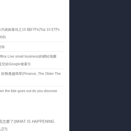
5月績效最佳之10 檔ETFs(Top 10 ETFs
009)
無知
ice Live small business的網站地圖
p)提交給Google做索引
務應越簡單(Finance ,The Older The
en the tide goes out do you discover
n swimming naked.
壽與遠雄人壽終身防癌險分析
經濟部中區廠商徵才博覽會
怎麼了(WHAT IS HAPPENING
終檢視(year-end review)
LD?)