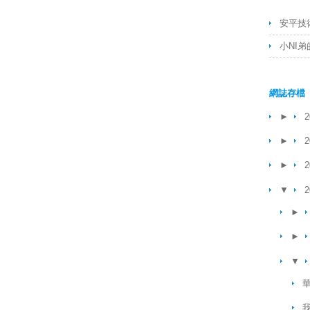
安平技
小NI
網誌存檔
►
2
►
2
►
2
▼
2
►
►
▼