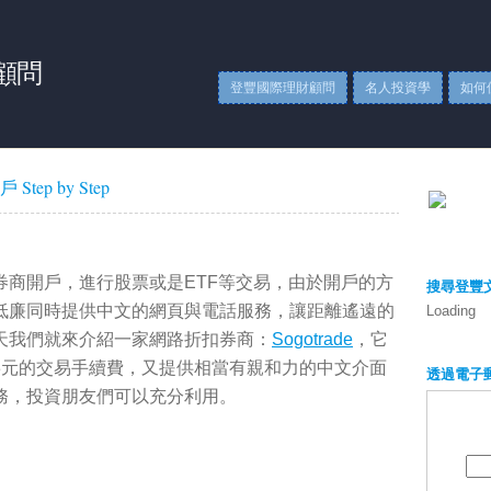
顧問
登豐國際理財顧問
名人投資學
如何
tep by Step
券商開戶，進行股票或是ETF等交易，由於開戶的方
搜尋登豐
低廉同時提供中文的網頁與電話服務，讓距離遙遠的
Loading
天我們就來介紹一家網路折扣券商：
Sogotrade
，它
3元的交易手續費，又提供相當有親和力的中文介面
透過電子
務，投資朋友們可以充分利用。