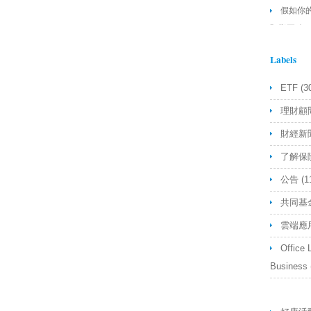
假如你
預期正確
你舉的例
Labels
Etf不能
樣
- Anon
ETF
(3
理財顧
財經新
了解保
公告
(1
共同基
雲端應
Office 
Business