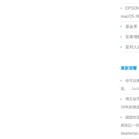
EPSON L
macOS Hig
基金界「
安泰增額
富邦人
最新迴響
你可以
高。
- Jack
博主似
20年的佣
謝謝你
煩你記一些
stephenyo.