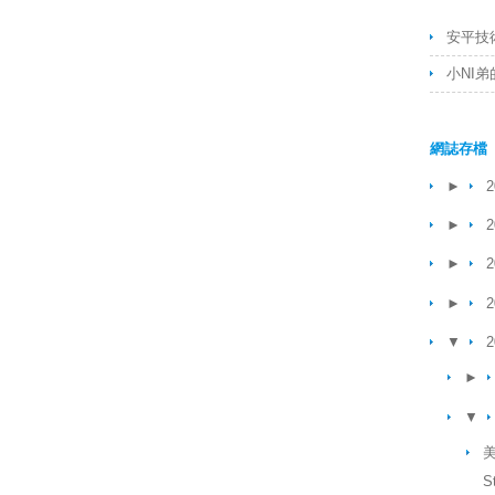
安平技
小NI
網誌存檔
►
2
►
2
►
2
►
2
▼
2
►
▼
美
S