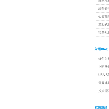
好康活
經營管
心靈雞
連動式
稅務規
財經Blog
綠角財
上班族
USA S
雷曼連
投資理財
友情連結