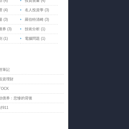
動
(4)
投資規畫
(4)
理
(4)
名人投資學
(3)
湯
(3)
羅伯特清崎
(3)
債券
(3)
技術分析
(1)
劃
(1)
電腦問題
(1)
經筆記
投資理財
TOCK
動債券：悲慘的背後
911