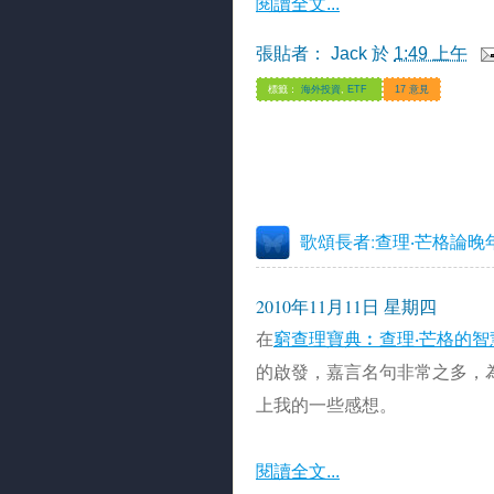
閱讀全文...
張貼者：
Jack
於
1:49 上午
標籤：
海外投資
,
ETF
17 意見
歌頌長者:查理‧芒格論晚
2010年11月11日 星期四
在
窮查理寶典︰查理‧芒格的智
的啟發，嘉言名句非常之多，
上我的一些感想。
閱讀全文...