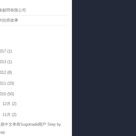
術顧問有限公司
弟的抗癌故事
017
(1)
013
(1)
012
(8)
011
(33)
010
(50)
12月
(2)
11月
(2)
股中文券商Sogotrade開戶 Step by
tep