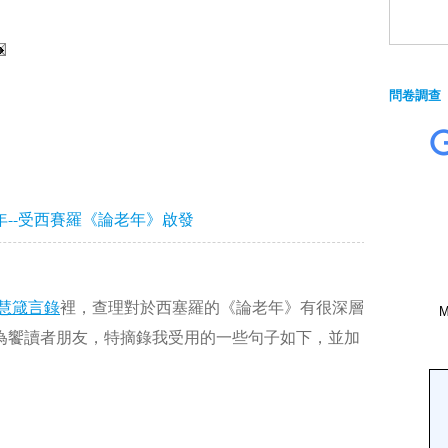
問卷調查
年--受西賽羅《論老年》啟發
慧箴言錄
裡，查理對於西塞羅的《論老年》有很深層
為饗讀者朋友，特摘錄我受用的一些句子如下，並加