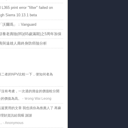
365 print error "filter" failed on
h Sierra 10.13.1 beta
沃爾瑪」：Vanguard
養老壽險(85)(65歲滿期)之5周年加保
壽與遠雄人壽終身防癌險分析
將二者的NPV比較一下，便知何者為
乎沒有考慮，一次過的佣金的價值較分開
金的價值為高。
- Ｗong Wai Leong
這篇實用的文章 我也填你為推薦人了 再麻
理財資訊給我喔 謝謝
..
- Anonymous