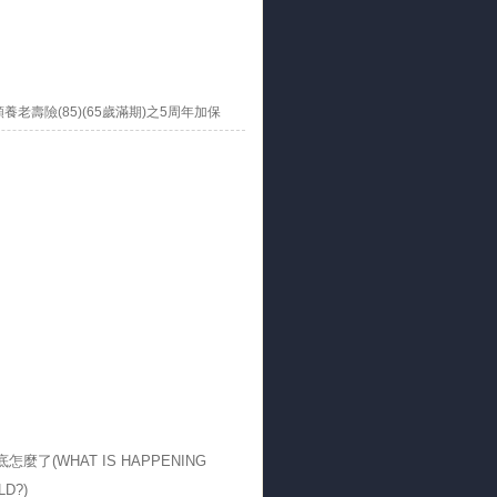
養老壽險(85)(65歲滿期)之5周年加保
怎麼了(WHAT IS HAPPENING
LD?)