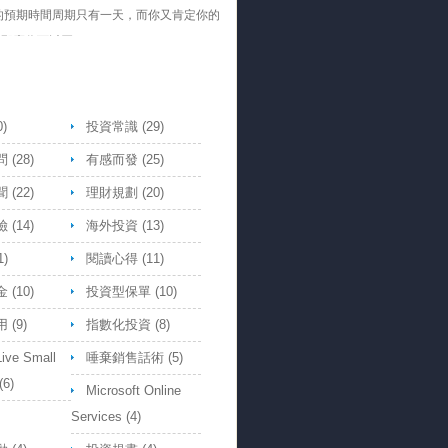
的預期時間周期只有一天，而你又肯定你的
，那麼你可以買。
- Jack
子都是不能買槓桿放空的Etf, 那槓桿做多
買又是怎樣的道理，走勢都跟原Etf一
ymous
0)
投資常識
(29)
問
(28)
有感而發
(25)
聞
(22)
理財規劃
(20)
險
(14)
海外投資
(13)
1)
閱讀心得
(11)
金
(10)
投資型保單
(10)
用
(9)
指數化投資
(8)
Live Small
唾棄銷售話術
(5)
(6)
Microsoft Online
Services
(4)