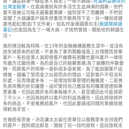
善，讓這群第一線從業人員走了一條不歸路--
充滿利益衝突的
台灣金融業
。在我身邊就有許多活生生血淋淋的個案，他們
要不是被公司每天逼著要業績，逼到受不了而離開，不然就
是闖了大禍讓客戶損失慘重而不敢再待下去，另一種就是健
康亮起紅燈(如下文作者)，知名作家黃國華先生(
黃國華耕讀
筆記
)也是因為生了一場大病，才恍然覺悟，開始他的耕讀生
活。
我的情況較為特殊，在13年的金融機構服務生涯中，並沒有
迷失掉原來的初衷，不會為了拿到獎勵或是上台領獎而背棄
客戶。有些從業人員即使客戶繳費有困難也要叫客戶一律用
年繳方式繳保費，為的是自己的競賽業績;為了競賽的件數要
夠，而將客戶的保單一張拆成多張來買，為了能說服客戶這
樣做，還編了堂而皇之似是而非的理由，這對客戶不但沒有
好處，反而壞處多多：一是增加保單管理的複雜度，二是喪
失高保費的折扣優惠。由於堅持自己應該有的職業道德與專
業素養，也因此跟許多同事格格不入，甚至還因此可能得罪
了不少人。也因為始終以客戶的利益為優先，因此排除掉許
多的商品，不會推薦給客戶，也因此要達成同樣的業績就做
得較為辛苦。
在幾經長思後，決定讓太太留在原單位以服務眾多支持我們
的客戶，我則遞出辭呈，開始了另一段的旅程。這段旅程走