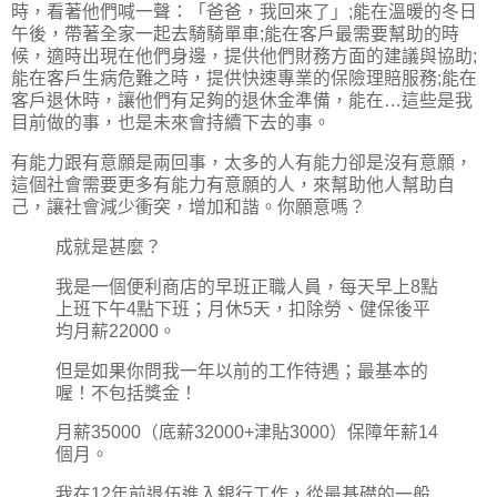
時，看著他們喊一聲：「爸爸，我回來了」;能在溫暖的冬日
午後，帶著全家一起去騎騎單車;能在客戶最需要幫助的時
候，適時出現在他們身邊，提供他們財務方面的建議與協助;
能在客戶生病危難之時，提供快速專業的保險理賠服務;能在
客戶退休時，讓他們有足夠的退休金準備，能在…這些是我
目前做的事，也是未來會持續下去的事。
有能力跟有意願是兩回事，太多的人有能力卻是沒有意願，
這個社會需要更多有能力有意願的人，來幫助他人幫助自
己，讓社會減少衝突，增加和諧。你願意嗎？
成就是甚麼？
我是一個便利商店的早班正職人員，每天早上8點
上班下午4點下班；月休5天，扣除勞、健保後平
均月薪22000。
但是如果你問我一年以前的工作待遇；最基本的
喔！不包括獎金！
月薪35000（底薪32000+津貼3000）保障年薪14
個月。
我在12年前退伍進入銀行工作，從最基礎的一般