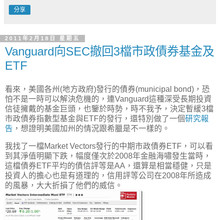
分享
2011年2月18日 星期五
Vanguard向SEC撤回3檔市政債券基金及
ETF
看來，美國各州(地方政府)發行的債券(municipal bond)，恐
怕不是一時可以解決危機的，連Vanguard這種深受長期投資
信徒擁戴的基金巨頭，也鑒於時勢，時不我予，決定暫緩3檔
市政債券指數型基金與ETF的發行，還特別做了一個
研究報
告
，想證明美國加州的情況跟希臘是不一樣的。
我找了一檔Market Vectors發行的中期市政債券ETF，可以看
到其淨值明顯下跌，幅度僅次於2008年金融海嘯發生當時，
這檔債券ETF平均的債信評等是AA，還算是相當穩健，只是
投資人的擔心也是有道理的，信用評等公司在2008年所造成
的風暴，大大折損了他們的威信。