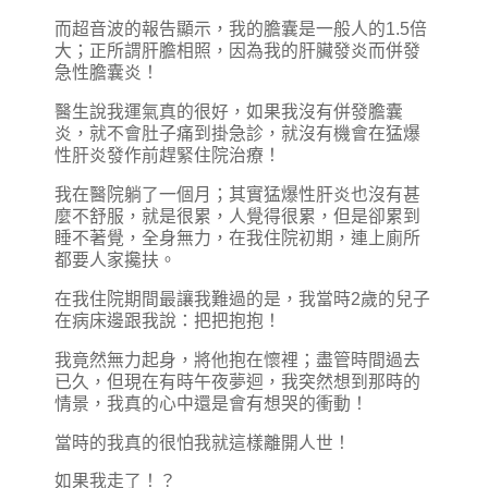
而超音波的報告顯示，我的膽囊是一般人的1.5倍
大；正所謂肝膽相照，因為我的肝臟發炎而併發
急性膽囊炎！
醫生說我運氣真的很好，如果我沒有併發膽囊
炎，就不會肚子痛到掛急診，就沒有機會在猛爆
性肝炎發作前趕緊住院治療！
我在醫院躺了一個月；其實猛爆性肝炎也沒有甚
麼不舒服，就是很累，人覺得很累，但是卻累到
睡不著覺，全身無力，在我住院初期，連上廁所
都要人家攙扶。
在我住院期間最讓我難過的是，我當時2歲的兒子
在病床邊跟我說：把把抱抱！
我竟然無力起身，將他抱在懷裡；盡管時間過去
已久，但現在有時午夜夢迴，我突然想到那時的
情景，我真的心中還是會有想哭的衝動！
當時的我真的很怕我就這樣離開人世！
如果我走了！？