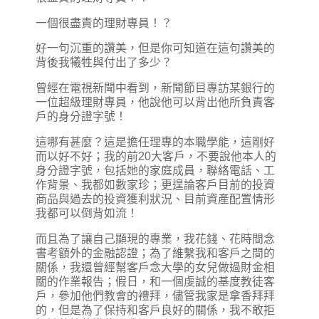
一個很盡責的理財專員！？
好一句沉重的讚美，但是你可知道在這句讚美的
背後我犧牲與付出了多少？
曾經在電視新聞中看到，新聞節目專訪某銀行的
一位超級理財專員，他說他可以背出他所負責客
戶的身分證字號！
這哪有甚麼？這是擔任理專的本職學能，這剛好
而以好不好；我的前20大客戶，不要說他本人的
身分證字號，包括她的家庭成員，聯絡電話、工
作背景、我都如數家珍；更遑論客戶目前的投資
商品與過去的投資獲利狀況、目前資產配置情形
我都可以倒背如流！
而且為了讓自己顯現的專業，我花錢、花時間念
書考額外的金融認證；為了維繫我和客戶之間的
關係，我還曾經幫客戶念大學的女兒做過財金相
關的作業報告；假日，和一個虔誠的基度教徒客
戶，參加他們教會的禮拜，儘管我家是拿香拜拜
的，但是為了保持和客戶良好的關係，我不敢拒