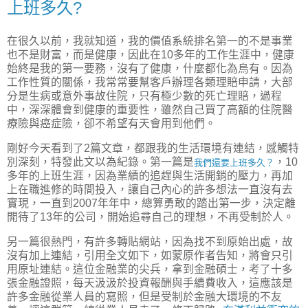
上班多久?
在很久以前，我就知道，我的價值系統排名第一的不是事業
也不是財富，而是健康，因此在10多年的工作生涯中，健康
始終是我的第一要務，沒有了健康，什麼都化為烏有。因為
工作性質的關係，我常常要幫客戶辦理各類理賠申請，大部
分是生病或意外事故住院，只有極少數的死亡理賠，過程
中，深深體會到健康的重要性，雖然自己買了高額的住院醫
療險與癌症險，卻不希望有天會用到他們。
剛好今天看到了2篇文章，都跟我的生活環境有連結，感觸特
別深刻，特發此文以為紀錄。第一篇是
，10
我們還要上班多久？
多年的上班生涯，因為業績的追趕與生活開銷的壓力，再加
上在職進修的時間投入，讓自己內心的許多想法一直沒有去
實現，一直到2007年年中，總算勇敢的踏出第一步，決定離
開待了13年的公司，開始追尋自己的理想，不再受制於人。
另一篇很熱門，有許多轉貼網站，因為找不到原始出處，故
沒有加上連結，引用全文如下，如蒙原作者告知，將會只引
用原址連結。這位金融業的尖兵，拿到金融碩士，考了十多
張金融證照，每天汲汲於投資報酬與手續費收入，這應該是
許多金融從業人員的寫照，但是受制於金融大環境的不友