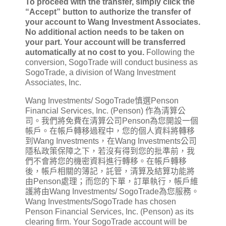
To proceed with the transfer, simply click the
“Accept” button to authorize the transfer of
your account to Wang Investment Associates.
No additional action needs to be taken on
your part. Your account will be transferred
automatically at no cost to you.
Following the
conversion, SogoTrade will conduct business as
SogoTrade, a division of Wang Investment
Associates, Inc.
Wang Investments/ SogoTrade慎選Penson
Financial Services, Inc. (Penson) 作為清算公
司。我們將免費在清算公司Penson為您開設一個
帳戶。在帳戶轉移過程中，您的個人資料將轉移
到Wang Investments，在Wang Investments公司
隱私政策保障之下，若沒有得到您的批準前，我
們不會將您的機密資料進行轉移。在帳戶轉移
後，帳戶相關的簿記，託管，清算及結算功能將
由Penson處理；而您的下單，訂單執行，帳戶維
護將由Wang Investments/ SogoTrade為您服務。
Wang Investments/SogoTrade has chosen
Penson Financial Services, Inc. (Penson) as its
clearing firm. Your SogoTrade account will be