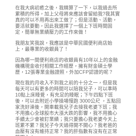
在我大病初癒之後，我精算了一下，以我過去所
累積的所得，加上父母將來應該會留給我?我其實
真的可以不用再出來工做了；但是活動、活動，
要活就要動，因此我選擇了一個上下班時間固
定，簡單無業績壓力的工作來做！
我朋友笑我說，我應該是中華民國便利商店始
上，最專業的收銀員了！
因為哪一間便利商店的收銀員有10年以上的金融
機構現金收付相關工作經歷，擁有財金碩士學
歷，12張專業金融證照，外加CFP認證的呢？
現在我的月收入不到我之前的十分之一，但是我
每天可以有更多的時間可以陪我兒子，可以準時
10點上床睡覺，有充足的睡眠；下午四點下班
後，可以去附近小學操場慢跑 3000公尺 ，五點回
家洗好澡後，開車載我兒子去接我老婆下班；我
不用擔心全球股市大漲大跌的影響，我不用擔心
手續太少會被釘業績；我只要擔心我老婆今天上
班累不累？我兒子今天過得開不開心？我老爸的
血壓有沒有維持正常？我的肝指數有沒有在正常