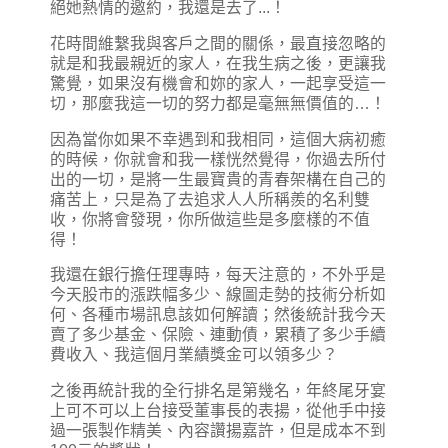
絕她熱情的邀約，我還是去了...！
花時間維繫我與客戶之間的關係，最直接忽略的
就是和我最親近的家人，在我生病之後，更讓我
驚覺，如果沒有機會和妳的家人，一起享受這一
切，那麼我這一切的努力都是毫無無價值的…！
因為當你如果不幸遇到和我相同，這個大病初癒
的時候，你就會和我一樣恍然覺得，你過去所付
出的一切，是將一生最寶貴的青春架構在自己的
痛苦上，只是為了去追求人人所稱羨的名利雙
收，你將會發現，你所做這些是多麼樣的不值
得！
我還在銀行擔任理專時，每天注意的，不外乎是
今天股市的漲跌幅多少、線圖走勢的技術分析如
何、各種市場訊息該如何解讀；然後統計我今天
賣了多少基金、保險、連動債，累積了多少手續
費收入、我這個月業績獎金可以領多少？
之後再統計我的全行排名是第幾名，年終尾牙宴
上可不可以上台接受董事長的表揚，從他手中接
過一張製作精美、內容讚揚嘉許，但是成本不到