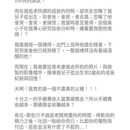
100元的獎狀！
而在我追求所謂的成就的同時，卻完全忽略了我
兒子從出生，到會坐、會爬、會走路；忽略了他
會哭、會笑、會搞怪；我當時甚至覺得，這個臭
小子在我專心研究技術分析時，纏著要我抱他很
煩！？
我還曾經一個禮拜，出門上班時他還在睡覺，下
班到家後他已經熟睡了，一整個禮拜沒有看過清
醒的他！
而現在；我竟要從我老婆過去所拍的照片，與錄
製的影像檔中，搜尋我兒子從出生到2歲前的成長
紀錄與回憶！
天啊！我真的是一個不盡責的父親！！！
十分之一的手續費收入當業績獎金？所以手續費
收越多，業績獎金就賺越多？
各位~那些只不過是老闆用盡你的時間、榨乾你的
精力之後，吐回一點給你而已，比起你的犧牲與
付出，這些並沒有什麼了不起的…！