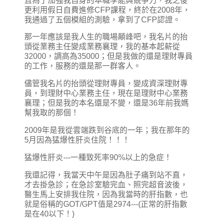
且為了加強我自身的本職學能與競爭力，我之後
更利用假日自費進修CFP課程，終於在2008年，
我通過了五個模組的測驗，拿到了CFP認證。
那一年應該是我人生的職場顛峰吧，我名片的抬
頭從業務主任變成業務襄理，我的基本起薪從
32000，調高為35000；但是我做的還是理財專員
的工作，服務的還是那一群客人。
儘管我名片的抬頭從理財專員，變成資深理財專
員，到理財中心業務主任，現在是理財中心業務
襄理；但是我的本名還是不變，還是36年前我媽
幫我取的那個！
2009年是我從雲端跌到谷底的一年；我在那年的
5月因為猛爆性肝炎住院！！！
猛爆性肝炎---一種致死率90%以上的急症！
我還記得，我當天中午是因為肚子痛到站不直，
才去掛急診；在急診室驗完血、照完超音波後，
醫生馬上安排我住院，因為我當時的肝指數，也
就是俗稱的GOT/GPT值是2974---(正常的肝指數
是在40以下！)