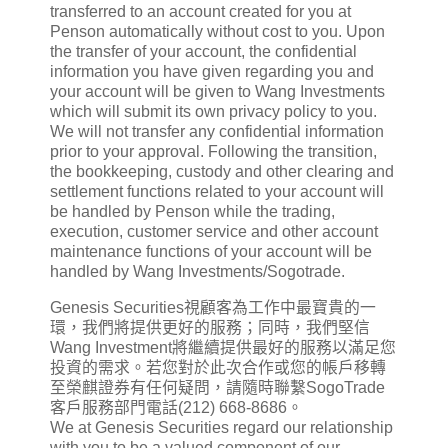
transferred to an account created for you at
Penson automatically without cost to you. Upon
the transfer of your account, the confidential
information you have given regarding you and
your account will be given to Wang Investments
which will submit its own privacy policy to you.
We will not transfer any confidential information
prior to your approval. Following the transition,
the bookkeeping, custody and other clearing and
settlement functions related to your account will
be handled by Penson while the trading,
execution, customer service and other account
maintenance functions of your account will be
handled by Wang Investments/Sogotrade.
Genesis Securities視顧客為工作中最寶貴的一
環，我們將提供更好的服務；同時，我們堅信
Wang Investment將繼續提供最好的服務以滿足您
投資的需求。若您對於此次合作或您的帳戶移轉
至榮麒證券有任何疑問，請隨時聯繫SogoTrade
客戶服務部門電話(212) 668-8686。
We at Genesis Securities regard our relationship
with you to be a valued component of our