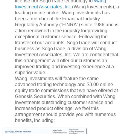
license our SogoTrade technology to
Wang
Investment Associates, Inc.
(Wang Investments), a
leading online broker. Wang Investments has
been a member of the Financial Industry
Regulatory Authority (“FINRA”) since 1986 and is
a firm renowned in the industry for providing
exceptional customer service. Following the
transfer of our accounts, SogoTrade will conduct
business as SogoTrade, a division of Wang
Investment Associates, Inc. We are confident that
this arrangement will offer our customers an
improved trading and investing experience at a
superior value.
Wang Investments will feature the same
advanced trading technology and $3.00 online
equity trade commissions that we have offered at
Genesis Securities. When combined with Wang
Investments outstanding customer service and
increased product offerings, we feel this
arrangement should provide you with numerous
benefits, including: