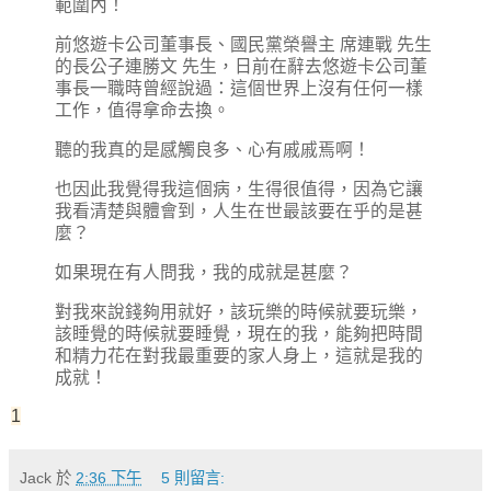
範圍內！
前悠遊卡公司董事長、國民黨榮譽主 席連戰 先生
的長公子連勝文 先生，日前在辭去悠遊卡公司董
事長一職時曾經說過：這個世界上沒有任何一樣
工作，值得拿命去換。
聽的我真的是感觸良多、心有戚戚焉啊！
也因此我覺得我這個病，生得很值得，因為它讓
我看清楚與體會到，人生在世最該要在乎的是甚
麼？
如果現在有人問我，我的成就是甚麼？
對我來說錢夠用就好，該玩樂的時候就要玩樂，
該睡覺的時候就要睡覺，現在的我，能夠把時間
和精力花在對我最重要的家人身上，這就是我的
成就！
1
Jack
於
2:36 下午
5 則留言: