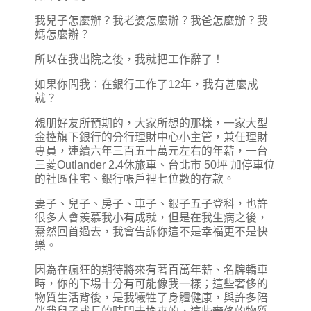
我兒子怎麼辦？我老婆怎麼辦？我爸怎麼辦？我
媽怎麼辦？
所以在我出院之後，我就把工作辭了！
如果你問我：在銀行工作了12年，我有甚麼成
就？
親朋好友所預期的，大家所想的那樣，一家大型
金控旗下銀行的分行理財中心小主管，兼任理財
專員，連續六年三百五十萬元左右的年薪，一台
三菱Outlander 2.4休旅車、台北市 50坪 加停車位
的社區住宅、銀行帳戶裡七位數的存款。
妻子、兒子、房子、車子、銀子五子登科，也許
很多人會羨慕我小有成就，但是在我生病之後，
驀然回首過去，我會告訴你這不是幸福更不是快
樂。
因為在瘋狂的期待將來有著百萬年薪、名牌轎車
時，你的下場十分有可能像我一樣；這些奢侈的
物質生活背後，是我犧牲了身體健康，與許多陪