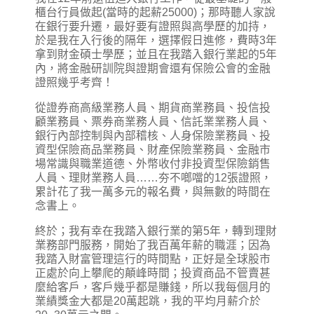
櫃台行員做起(當時的起薪25000)；那時聽人家說
在銀行要升遷，最好要有證照與高學歷的加持，
於是我在入行後的隔年，選擇假日進修，費時3年
拿到財金碩士學歷；並且在我踏入銀行業起的5年
內，將金融研訓院與證期會還有保險公會的金融
證照幾乎考齊！
從證券商高級業務人員、期貨商業務員、投信投
顧業務員、票券商業務人員、信託業業務人員、
銀行內部控制與內部稽核、人身保險業務員、投
資型保險商品業務員、財產保險業務員、金融市
場常識與職業道德、外幣收付非投資型保險銷售
人員、理財業務人員……夯不啷噹的12張證照，
累計花了我一萬多元的報名費，與無數的時間在
念書上。
終於；我有幸在我踏入銀行業的第5年，轉到理財
業務部門服務，開始了我百萬年薪的職涯；因為
我踏入財富管理這行的時間點，正好是全球股市
正處於向上攀爬的顛峰時間；投資商品不管賣甚
麼給客戶，客戶幾乎都是賺錢，所以我每個月的
業績獎金大都是20萬起跳，我的平均月薪介於