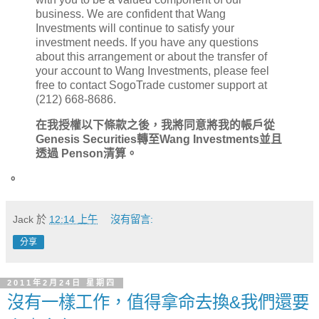
business. We are confident that Wang
Investments will continue to satisfy your
investment needs. If you have any questions
about this arrangement or about the transfer of
your account to Wang Investments, please feel
free to contact SogoTrade customer support at
(212) 668-8686.
在我授權以下條款之後，我將同意將我的帳戶從
Genesis Securities轉至Wang Investments並且
透過 Penson清算。
。
Jack
於
12:14 上午
沒有留言:
分享
2011年2月24日 星期四
沒有一樣工作，值得拿命去換&我們還要