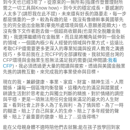
到今天也已經3年了，從原來的一無所有(指運作登豐理財所
需之一切工具與Know how)，到今天的穩定成長，要感謝的
人太多了(請恕我在此不提)，未來還有好長的路要走，每一步
都是慎重的一步。較為有趣的是，我沒有像總幹事黃國華先
生的完全退出金融業(畢竟所處環境與個人意願差距頗大)，也
沒有像下文作者跑去做一個超商收銀員(也是完全脫離金融
業)，我選擇繼續待在金融業，而且是將觸角延伸到一個全新
的領域，一個國內極少有人經營的領域與作業方式。這遠比
考取CFP還需要更多更深入的專業知識與投資人教育之溝通
技巧，多年前我在上完CFP的全部課程後，我就知道台灣的
CFP環境與金融業生態無法滿足我的需要(延伸閱讀:
我看
CFP
)，我必須透過更大量的閱讀與摸索，透過與美國金融業
先進的請教互動，來完成我的事業使命與目標。
現在的我，兼顧健康、事業、家庭、財富、精神生活、人際
關係，讓每一個區塊均衡發展，這種內在的滿足與踏實感，
耕讀生活對於思考能力與獨立判斷的精進，對於情緒的調控
與平穩，更是一項無法用任何金錢來滿足的最大的人生財
富。看到社會上許多人為了名與利、為了情與慾、為了一時
的糊塗，賠上了自己與家人的生命、賠上了多年經營的聲
譽、賠上了最重要的健康、賠上了…這值得嗎?
能在父母親身體不適時陪他們去就醫;能在孩子放學回到家