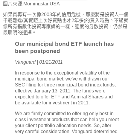
圖片來源:Morningstar USA
如果真再有一次像2008年的信用危機，那麼將是投資人一個
千載難逢(其實距上次好買點也才2年多)的買入時點。不過就
像所有指數化投資專家說的一樣，適度的分散投資，仍然是
最聰明的選擇。
Our municipal bond ETF launch has
been postponed
Vanguard | 01/21/2011
In response to the exceptional volatility of the
municipal bond market, we've withdrawn our
SEC filing for three municipal bond index funds,
effective January 13, 2011. The funds were
expected to offer ETF and Admiral Shares and
be available for investment in 2011.
We are firmly committed to offering only best-in-
class investment products that can help you meet
your client portfolio allocation needs. So, after
very careful consideration, Vanguard determined