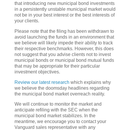
that introducing new municipal bond investments
in a persistently unstable municipal market would
not be in your best interest or the best interests of
your clients.
Please note that the filing has been withdrawn to
avoid launching the funds in an environment that
we believe will likely impede their ability to track
their respective benchmarks. However, this does
not suggest that you advise clients not to invest
municipal bonds or municipal bond mutual funds
that may be appropriate for their particular
investment objectives.
Review our latest research
which explains why
we believe the doomsday headlines regarding
the municipal bond market overreach reality.
We will continue to monitor the market and
anticipate refiling with the SEC when the
municipal bond market stabilizes. In the
meantime, we encourage you to contact your
Vanguard sales representative with any