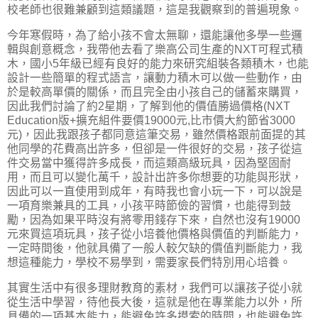
校老師也很難兼顧到這類議題，這是我觀察到的普遍現象。
今年寒假時，為了給小孩不會太無聊，還能讓他多學一些邏
輯與創意概念，我帶他去看了樂高公司生產的NXT可程式積
木，國小5年級已經有良好的能力來研究組裝各類積木，也能
設計一些簡單的程式語言，讓動力積木可以做一些動作，由
於是較高單價的關係，而且完全由小孩自己的儲蓄來購買，
因此我們討論了約2星期，了解到他的價值勝過價格(NXT
Education版+擴充組件要價19000元,比市價大約節省3000
元)，因此我跟孩子都同意這筆交易，雖然價格跟前面提的其
他同學的花費高出許多，但卻是一件很好的交易，孩子從這
件交易當中獲得許多成長，而這類高級玩具，因為堅固耐
用，而且可以變化萬千，設計出許多你想要的功能與形狀，
因此可以一直使用到成年，有時我也會小玩一下，可以說是
一項育樂兼具的工具，小孩平時節儉的習慣，也能得到鼓
勵，因為如果平時沒有將零用錢存下來，自然也沒有19000
元來買這項玩具，孩子從小培養他價格與價值的判斷能力，
一定時間後，他就具備了一般人較欠缺的價值判斷能力，我
想這種能力，學校不易學到，需要家長們特別用心培養。
其實生活中有很多理財教育的素材，我們可以讓孩子從小就
從生活中學習，待他長大後，這就是他在專業能力以外，所
具備的一項基本能力，能避免許多摸索的時間，也能避免許