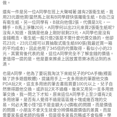
做。
還有一件是另一位A同學在班上大聲喊著:誰有2張衛生紙，我
用23元跟他買!當然馬上就有B同學趕快張羅衛生紙，B自己沒
有衛生紙，另一位同學有，B就向他借2張，代價是3元，一
轉手，B馬上淨賺20元，A同學何以出23元來買2張衛生紙呢?
沒有人知道，我猜是他身上剛好就剩23元，A同學也是沒有
金錢概念，衛生紙一般只借2張是不需什麼代價交換的，他卻
花23元，23元已經可以買抽取式衛生紙690張(我最近買一箱
的平均成本)，因此他用了345倍的代價取得，看似小小的23
元，其實背後代表的是，這位A同學完全不了解金錢的價值。
更值得一提的是，他是要來擦桌上因放置思樂冰而沾到的水
滴。
也是A同學，他為了要玩我淘汰下來給兒子的PDA手機(裡面
裝了許多遊戲軟體)，提議用手上一支多用途的筆跟他交換
PDA玩2天，這支多用途的筆去書局買要100元以上，兒子自
然樂得跟他交換，或許玩2天不過癮，後來又用另一支多用途
筆交換，我一問之下才知，原來這位A同學手上至少還有2支
多用途筆。是否有人覺得不過是區區幾十塊或幾百塊的交
易，何必大驚小怪?這不是金額大小(價格)的問題，而是價值
的問題，小朋友不會天生就會分辨價格跟價值的差異，而是
需要家長或老師的指導，但是很多家長忽略或不會指導，學