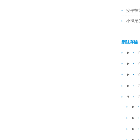
安平技
小NI
網誌存檔
►
2
►
2
►
2
►
2
▼
2
►
►
►
►