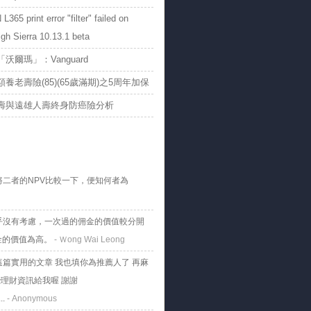
365 print error "filter" failed on
h Sierra 10.13.1 beta
沃爾瑪」：Vanguard
養老壽險(85)(65歲滿期)之5周年加保
壽與遠雄人壽終身防癌險分析
將二者的NPV比較一下，便知何者為
乎沒有考慮，一次過的佣金的價值較分開
金的價值為高。
- Ｗong Wai Leong
這篇實用的文章 我也填你為推薦人了 再麻
理財資訊給我喔 謝謝
..
- Anonymous