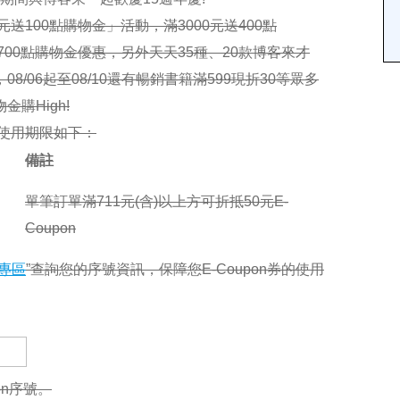
送100點購物金」活動，滿3000元送400點
700點購物金優惠，另外天天35種、20款博客來才
/06起至08/10還有暢銷書籍滿599現折30等眾多
購High!
號與使用期限如下：
備註
單筆訂單滿711元(含)以上方可折抵50元E-
Coupon
專區
”查詢您的序號資訊，保障您E-Coupon券的使用
on序號。