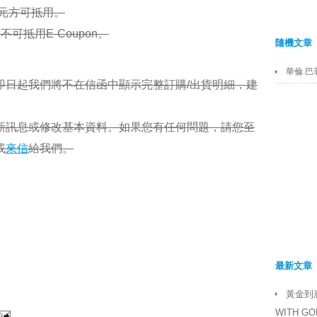
0元方可抵用。
可抵用E-Coupon。
隨機文章
華倫.巴
即日起我們將不在信函中顯示完整訂購/出貨明細，建
新訊息或修改基本資料。如果您有任何問題，請您至
或
來信
給我們。
最新文章
黃金到底
WITH GO