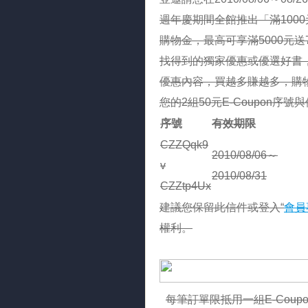
週年慶期間全館推出「滿1000元
購物金，最高可享滿5000元送
找得到的獨家優惠或優選好書，08
優惠內容，買越多賺越多，購物金
您的2組50元E-Coupon序
序號
有效期限
CZZQqk9
2010/08/06～
v
2010/08/31
CZZtp4Ux
建議您保留此信件或登入“
會員
權利。
每筆訂單限抵用一組E-Coup