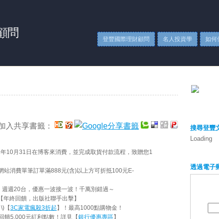
顧問
登豐國際理財顧問
名人投資學
如何
加入共享書籤：
搜尋登豐
Loading
1
年
10
月
31
日在博客來消費，並完成取貨付款流程，致贈您
1
透過電子
網站消費單筆訂單滿
888
元
(
含
)
以上方可折抵
100
元
E-
，週週
20
台，優惠一波接一波！千萬別錯過～
【年終回饋，出版社聯手出擊】
家電瘋殺
折起
ㄥ
\)
【
3C
3
】！最高
1000
點購物金！
銀行優惠專區
回饋
5,000
元紅利點數！詳見【
】