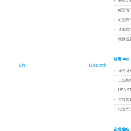
好康活
經營管
心靈雞
連動式
稅務規
財經Blog
首頁
較舊的文章
綠角財
上班族
USA S
雷曼連
投資理財
友情連結