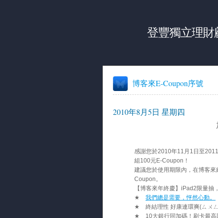
登豐獨立理財
博客來E-Coupon序號
2010年8月5日 星期四
感謝您於
2010
年
11
月
1
日至
201
組
100
元
E-Coupon
！
建議您於使用期限內，在博客來
Coupon
。
【博客來年終慶】
iPad2
限量抽
我們總是需要，怦然心動。
★
★
終結理性
好康連環爽
(
ㄙㄨ
★
10
大銀行同加碼！刷卡最高