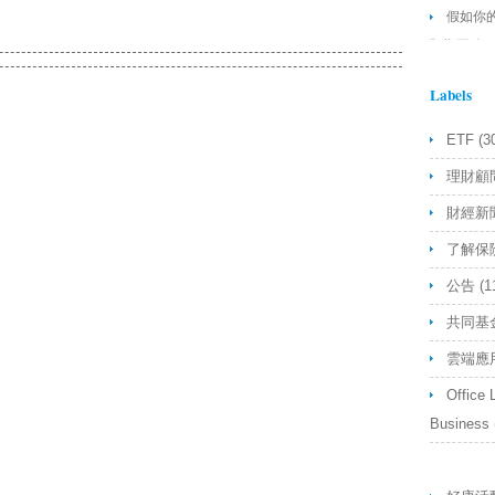
假如你
預期正確
你舉的例
Labels
Etf不能
樣
- Anon
ETF
(3
理財顧
財經新
了解保
公告
(1
共同基
雲端應
Office 
Business