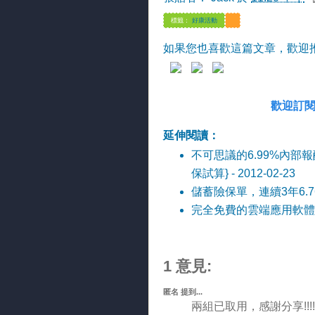
標籤：
好康活動
如果您也喜歡這篇文章，歡迎推文分
歡迎訂閱
延伸閱讀：
不可思議的6.99%內部報
保試算}
- 2012-02-23
儲蓄險保單，連續3年6.
完全免費的雲端應用軟體服務free
1 意見:
匿名 提到...
兩組已取用，感謝分享!!!!