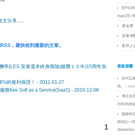
EPSON L
macOS Hig
享......
基金界「
安泰增額
RSS，最快收到最新的文章。
富邦人
最新迴響
酬率{LES 安泰還本終身壽險(繳費１０年)15周年加
你可以
76%的複利保證！
- 2011-01-27
高。
- Jack
 Soft as a Service(SaaS)
- 2010-12-08
博主似
20年的佣
謝謝你
煩你記一些
1
stephenyo.