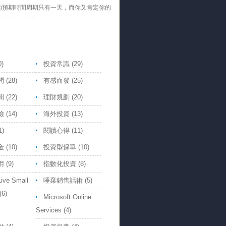
的預期時間周期只有一天，而你又肯定你的
，那麼你可以買。
- Jack
子都是不能買槓桿放空的Etf, 那槓桿做多
買又是怎樣的道理，走勢都跟原Etf一
ymous
0)
投資常識
(29)
問
(28)
有感而發
(25)
聞
(22)
理財規劃
(20)
險
(14)
海外投資
(13)
1)
閱讀心得
(11)
金
(10)
投資型保單
(10)
用
(9)
指數化投資
(8)
Live Small
唾棄銷售話術
(5)
(6)
Microsoft Online
Services
(4)