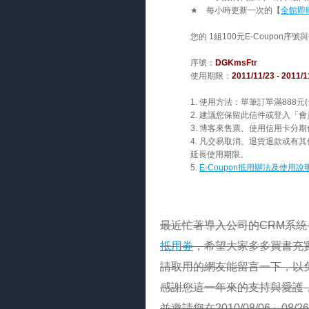
全館即
★
每小時更新一次的【
您的
1
組
100
元
E-Coupon
序號與
序號：
DGKmsFtr
使用期限：
2011/11/23 - 2011/1
1.
使用方法：單筆訂單滿
888
元
(
2.
建議您保留此信件或登入「會
3.
博客來售票、使用信用卡分期
4.
凡交易取消、退貨退款或有其
延長使用期限。
抵用辦法及使用說
5.
E-Coupon
最近忙著導入公司的CRM系
抵用券
，希望大家多多買書充實
請取用的網友能留言一下，以
感謝您這一年來的支持與愛護，博
並邀請您在2010/08/06～0