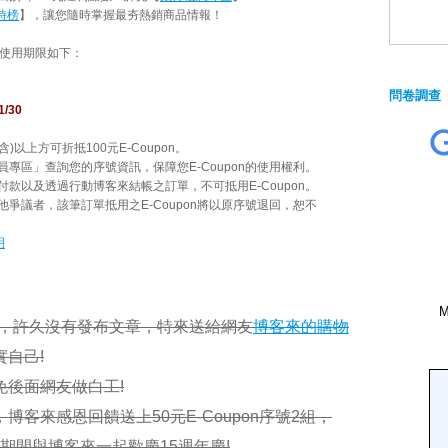
時榜
】，讓您隨時掌握最夯熱銷商品情報！
使用期限如下：
問卷調查
1/30
含
)
以上方可折抵
100
元
E-Coupon
。
員專區」查詢您的序號資訊，保障您
E-Coupon
的使用權利。
付款以及透過行動博客來結帳之訂單，不可抵用
E-Coupon
。
他爭議者，該筆訂單抵用之
E-Coupon
將以原序號退回，恕不
明
統，許久沒有發布文章，特來送給網友
博客來的購物
自己!
免後面網友做白工!
客來感恩回饋送上50元E-Coupon序號2組，
8/26期間與博客來一起歡慶15週年慶!