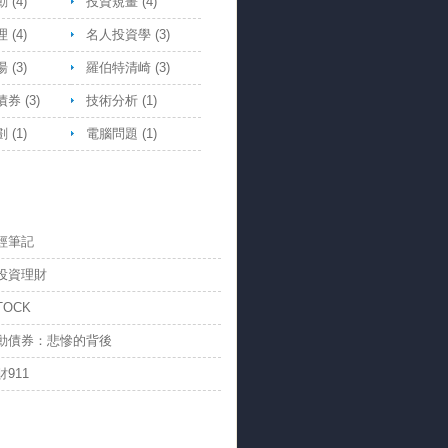
動
(4)
投資規畫
(4)
理
(4)
名人投資學
(3)
湯
(3)
羅伯特清崎
(3)
債券
(3)
技術分析
(1)
劃
(1)
電腦問題
(1)
經筆記
投資理財
TOCK
動債券：悲慘的背後
911