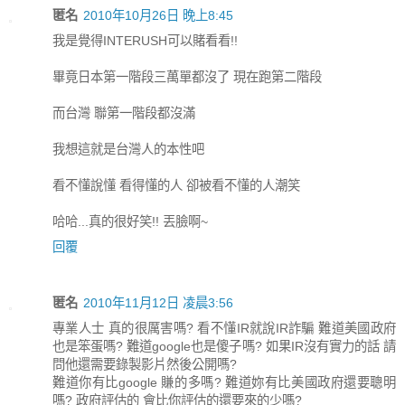
匿名
2010年10月26日 晚上8:45
我是覺得INTERUSH可以賭看看!!
畢竟日本第一階段三萬單都沒了 現在跑第二階段
而台灣 聯第一階段都沒滿
我想這就是台灣人的本性吧
看不懂說懂 看得懂的人 卻被看不懂的人潮笑
哈哈...真的很好笑!! 丟臉啊~
回覆
匿名
2010年11月12日 凌晨3:56
專業人士 真的很厲害嗎? 看不懂IR就說IR詐騙 難道美國政府
也是笨蛋嗎? 難道google也是傻子嗎? 如果IR沒有實力的話 請
問他還需要錄製影片然後公開嗎?
難道你有比google 賺的多嗎? 難道妳有比美國政府還要聰明
嗎? 政府評估的 會比你評估的還要來的少嗎?