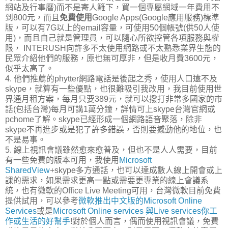
網站及行事曆)而不是寄人籬下，買一個專屬網域一年費用不
到800元，而且
免費使用
Google Apps(Google應用服務)標準
版，可以有7G以上的email容量，可使用50個帳號(供50人使
用)，而且自己就是管理員，可以隨心所欲控管各項服務與權
限， INTERUSH向許多不太使用網路或不太熟悉業界生態的
民眾介紹他們的服務，原也無可厚非，但是收月費3600元，
似乎太高了。
4. 他們推薦的phytter網路電話是後起之秀，使用人口遠不及
skype，就算有一些優點，也很難吸引我改用，我目前使用世
界通月租方案，每月只要389元，就可以撥打非常多國家的市
話(包括台灣)每月可講1萬分鐘，詳情可上skype台灣官網或
pchome了解。skype已經形成一個網路語音聚落，除非
skype不再進步或是犯了許多錯誤，否則要撼動他的地位，也
不是易事。
5. 線上視訊會議雖然愈來愈普及，但也不是人人需要，目前
有一些免費的版本可用，我使用
Microsoft
SharedView
+skype多方通話，也可以達成數人線上開會或上
課的需求，如果需求更高一點或需要更專業的線上會議系
統，也有微軟的Office Live Meeting可用，台灣微軟目前免費
提供試用，可以參考
微軟推出中文版的Microsoft Online
Services
或是
Microsoft Online services 與Live services你工
作或生活的好幫手
!對於個人而言，偶而使用視訊會議，免費