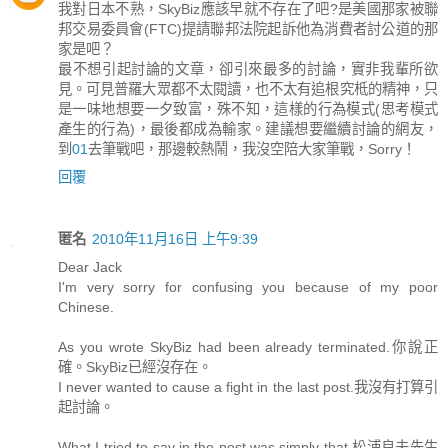
我對日本不熟，SkyBiz應該早就不存在了吧?是美國那家被聯
邦交易委員會(FTC)提請聯邦法院起訴他為消費者討公道的那
家是吧？
最不想引起討論的文章，卻引來最多的討論，實非我輩所欲
見。可見普羅大眾都不太閱讀，也不太有追根究柢的精神，只
是一味地想要一夕致富，殊不知，這樣的行為模式(思考模式
產生的行為)，最後都成為輸家。建議想要繼續討論的網友，
到
01
去筆戰吧，那邊較熱鬧，我沒空陪大家筆戰，Sorry！
回覆
匿名
2010年11月16日 上午9:39
Dear Jack
I'm very sorry for confusing you because of my poor
Chinese.
As you wrote SkyBiz had been already terminated.你說正
確。SkyBiz已經沒存在。
I never wanted to cause a fight in the last post.我沒有打算引
起討論。
What I tried to say in the post was simply that 松浦良夫先生