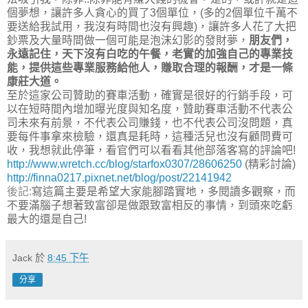
個夢想，讓許多人貪心的買了3個單位，(多的2個單位千萬不
要送給我試用，我沒有時間也沒有興趣)，讓許多人花了大把
鈔票及大量時間做一個可能是泡沫幻影的發財夢，
朋友們，
永遠記住，天下沒有白吃的午餐，老實的加強自己的專業技
能，提供這些專業服務給他人，賺取合理的報酬，才是一條
康莊大道。
至於這家公司贊助的賽車活動，確實是很好的行銷手段，可
以在短時間內增加曝光度與知名度，贊助賽車活動不代表公
司未來有前景，不代表公司賺錢，也不代表公司沒問題，真
要每件事拿來檢驗，還真是耗時，這種活兒也沒有顧問費可
收，我想就此停筆，看官們可以看看其他部落客寫的評論吧!
http://www.wretch.cc/blog/starfox0307/28606250
(精彩討論)
http://finna0217.pixnet.net/blog/post/22141942
後記:
寫這篇主要是希望大家能腳踏實地，多閱讀多觀察，而
不要滿腦子想著致富卻是做跟致富相反的事情，到頭來吃虧
最大的還是自己!
Jack
於
8:45 下午
分享