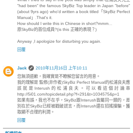
"had been" the famous SkyBiz Top leader in Japan "before"
(about 9yrs ago) who'd written a book titled「SkyBiz Perfect
Manual」.That's it.
How should I write this in Chinese in short?mmm...
原SkyBiz的首位成員?(is this 正確的表現？)
Anyway ,I apologize for disturbing you again.
回覆
Jack
2010年11月16日 上午10:11
您無須道歉，我確實是不瞭解您留言的用意。
我的理解是 監修(非作者)SkyBiz Perfect Manual的松浦良夫應
該就是Interush的松浦良夫。可以看這個討論串
http://5i01.com/topicdetail.php?f=291&t=1034575&p=1
如果有誤，我也不在乎，SkyBiz跟Interush皆屬同一類的，差
別在於SkyBiz已經被戳破謊言，而Interush還在招搖撞騙，獲
取顯不合理的利潤。
回覆