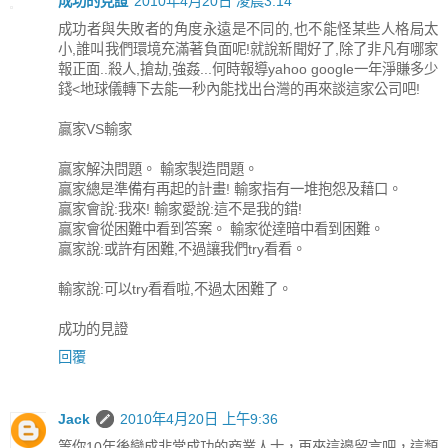
成功的見證
2010年4月20日 凌晨3:14
成功者與失敗者的角度永遠是不同的,也不能怪某些人格局太
小,誰叫我們環境充滿著負面呢!就說新聞好了,除了非凡有哪家
報正面..殺人,搶劫,強姦...何時報導yahoo google一年淨賺多少
錢<地球儀轉下去能一秒內能找出台灣的再來談這家公司吧!
贏家VS輸家
贏家解決問題。 輸家製造問題。
贏家總是準備有再起的計畫! 輸家指有一堆抱怨及藉口。
贏家會說:我來! 輸家愛說:這不是我的錯!
贏家會從困難中看到答案。 輸家從達暗中看到困難。
贏家說:或許有困難,不過讓我們try看看。
輸家說:可以try看看啦,不過太困難了。
成功的見證
回覆
Jack
2010年4月20日 上午9:36
等你10年後變成非常成功的商業人士，再來這邊留言吧，這類