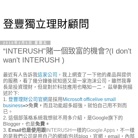
登豐獨立理財顧問
2010年2月5日 星期五
“INTERUSH"賭一個致富的機會?(I don’t
wan’t INTERUSH )
最近有人告訴我
這家公司
，我上網查了一下他的產品與提供
的服務，看了幾分鐘後就知道又是一家泡沫公司，雖然我專
長是投資理財，但是對於科技應用也略知一二， 茲舉數例描
述於下:
1.
登豐理財公司官網
是採用
Microsoft officelive small
business
=>
免費
，
而且功能超多超強，就怕自己用不到而
已。
2. 這個部落格系統我想就不用多介紹，是Google旗下的
Blogger，也是
免費。
3.
Email
也是使用跟
INTERUSH
一樣的
Google Apps
，不一樣
的是我們公司是用自己的網域(包括blog，官網，email，內部