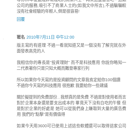
公司的服務,吸引不了商業人士的(如我文中所言),不過騙騙較
沒有社會經驗的年輕人,倒是很容易!
回覆
匿名
2010年7月11日 中午12:00
版主寫的有道理 不過一看就知道又是一個沒有了解完就在外
面發表高見的人
我相信你的專長是"投資理財" 而不是科技應用 你說你略知一
二代表著你只是只知大概而難登專家行列
所以如果你今天寫的是投資顧問的文章我肯定給你100個讚
不過你今天寫的科技應用 很抱歉 我要給你一些建議
關於擬提到的免費部份...我想真的是免費 不過是對使用者而言
對於企業本身還是要支出成本的 畢竟天下沒有白吃的午餐 但
是對於企業的好處是 她可以從我們身上賺取到大量的廣告費
用 我們的"點擊"是有價值得
如果今天用3600可已使用上述這些軟體還可以取得這家公司