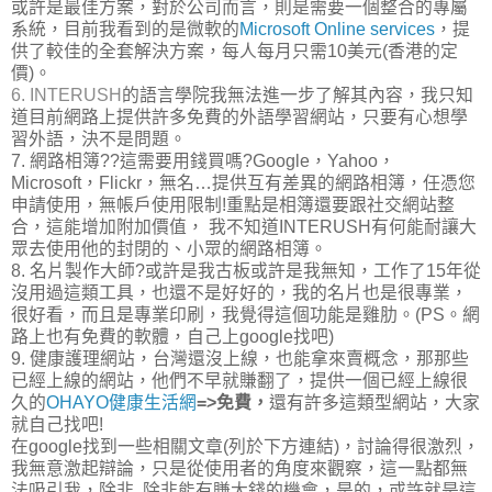
或許是最佳方案，對於公司而言，則是需要一個整合的專屬
系統，目前我看到的是微軟的
Microsoft Online services
，提
供了較佳的全套解決方案，每人每月只需10美元(香港的定
價)。
6. INTERUSH
的語言學院我無法進一步了解其內容，我只知
道目前網路上提供許多免費的外語學習網站，只要有心想學
習外語，決不是問題。
7. 網路相簿??這需要用錢買嗎?Google，Yahoo，
Microsoft，Flickr，無名…提供互有差異的網路相簿，任憑您
申請使用，無帳戶使用限制!重點是相簿還要跟社交網站整
合，這能增加附加價值， 我不知道INTERUSH有何能耐讓大
眾去使用他的封閉的、小眾的網路相簿。
8. 名片製作大師?或許是我古板或許是我無知，工作了15年從
沒用過這類工具，也還不是好好的，我的名片也是很專業，
很好看，而且是專業印刷，我覺得這個功能是雞肋。(PS。網
路上也有免費的軟體，自己上google找吧)
9. 健康護理網站，台灣還沒上線，也能拿來賣概念，那那些
已經上線的網站，他們不早就賺翻了，提供一個已經上線很
久的
OHAYO健康生活網
=>
免費，
還有許多這類型網站，大家
就自己找吧!
在google找到一些相關文章(列於下方連結)，討論得很激烈，
我無意激起辯論，只是從使用者的角度來觀察，這一點都無
法吸引我，除非..除非能有賺大錢的機會，是的，或許就是這