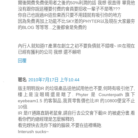
爾後開費免費使用者之後的50%利潤的話 我想 很直得 畢竟他
沒有跟你說這種要付費的會員要招收一輩子不是嗎???
你自己也說過IR這些東西只要不用錢就有吸引你的地方
因為免費再加上功能不比SKY差的PHYTER以及現在大家最夯
的BLOG 等等等...之後都會是免費的
內行人就知道IT產業在創立之初不要負債就不錯哩~ IR在現在
已經有獲利的公司 我想 還不賴吧
回覆
匿名
2010年7月17日 上午10:44
版主明明說IR 的垃圾產品送他試用他也不要,何時有吸引他了,
樓上是沒眼睛還是瞎了. Phyter 是 Counterpath 旗下
eyebeam1.5 的客製品,我買零售價也比IR 的10800便宜不止
10倍.
IR 是IT通路直銷老鼠會,請自行去公交會下載IR 的被處分書,看
看你們的總經理是怎麼解釋的.
看完趕快去洗你下線的腦袋,不要在這裡嘴砲.
Interush sucks~